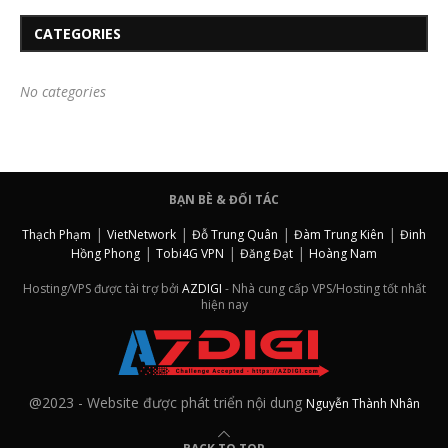
CATEGORIES
No categories
BẠN BÈ & ĐỐI TÁC
|
|
|
|
Thạch Phạm
VietNetwork
Đỗ Trung Quân
Đàm Trung Kiên
Đinh
|
|
|
Hồng Phong
Tobi4G VPN
Đăng Đạt
Hoàng Nam
Hosting/VPS được tài trợ bởi
AZDIGI
- Nhà cung cấp VPS/Hosting tốt nhất
hiện nay
@2023 - Website được phát triển nội dung
Nguyễn Thành Nhân